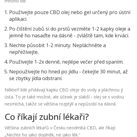
mnoho lidí:
Používejte pouze CBD olej nebo gel určený pro ústní
aplikaci.
Po čištění zubů si do prstů vezměte 1-2 kapky oleje a
jemně ho nasaďte na dásně - zvláště tam, kde krvácí.
Nechte působit 1-2 minuty. Nepláchněte a
nepřežívejte.
Používejte 1-2x denně, nejlépe večer před spaním.
Nepoužívejte ho hned po jídlu - čekejte 30 minut, až
se zbytky jídla odstraní.
Někteří lidé přidávají kapku CBD oleje do vody a pláchnou jí
ústa. To je také možné, ale účinek je slabší - olej se s vodou
nesmíchá, takže se většina rozptýlí a nepůsobí na dásně.
Co říkají zubní lékaři?
Většina zubních lékařů v Česku neodmítá CBD, ale říkají:
„Nechte ho jako doplněk, ne jako lék.“