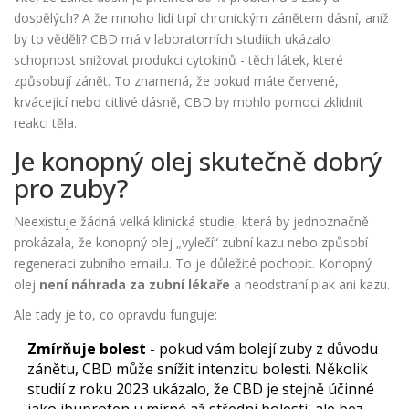
dospělých? A že mnoho lidí trpí chronickým zánětem dásní, aniž
by to věděli? CBD má v laboratorních studiích ukázalo
schopnost snižovat produkci cytokinů - těch látek, které
způsobují zánět. To znamená, že pokud máte červené,
krvácející nebo citlivé dásně, CBD by mohlo pomoci zklidnit
reakci těla.
Je konopný olej skutečně dobrý
pro zuby?
Neexistuje žádná velká klinická studie, která by jednoznačně
prokázala, že konopný olej „vylečí“ zubní kazu nebo způsobí
regeneraci zubního emailu. To je důležité pochopit. Konopný
olej
není náhrada za zubní lékaře
a neodstraní plak ani kazu.
Ale tady je to, co opravdu funguje:
Zmírňuje bolest
- pokud vám bolejí zuby z důvodu
zánětu, CBD může snížit intenzitu bolesti. Několik
studií z roku 2023 ukázalo, že CBD je stejně účinné