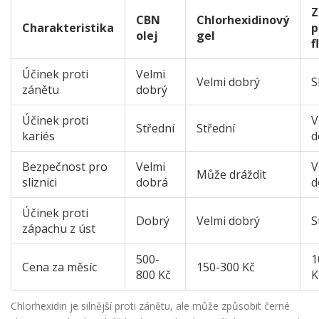
Z
CBN
Chlorhexidinový
Charakteristika
p
olej
gel
f
Účinek proti
Velmi
Velmi dobrý
S
zánětu
dobrý
Účinek proti
V
Střední
Střední
kariés
d
Bezpečnost pro
Velmi
V
Může dráždit
sliznici
dobrá
d
Účinek proti
Dobrý
Velmi dobrý
S
zápachu z úst
500-
1
Cena za měsíc
150-300 Kč
800 Kč
K
Chlorhexidin je silnější proti zánětu, ale může způsobit černé