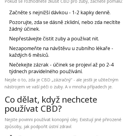
Pokud se rozhodnete zkusit CBD pro zuby, začněte pomalu:
Začněte s nejnižší dávkou - 1-2 kapky denně.
Pozorujte, zda se dásně zklidní, nebo zda necítíte
žádný účinek.
Nepřestávejte čistit zuby a používat nit.
Nezapomeňte na návštěvu u zubního lékaře -
každých 6 měsíců.
Nečekejte zázrak - účinek se projeví až po 2-4
týdnech pravidelného používání.
Nejde o to, zda je CBD „zázračný“ - ale jestli je užitečným
nástrojem ve vaší péči o zuby. A v mnoha případech je.
Co dělat, když nechcete
používat CBD?
Nejste povinni používat konopný olej. Existují jiné přirozené
způsoby, jak podpořit ústní zdraví: