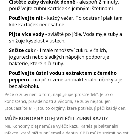
Čistěte zuby dvakrát denně
- alespoň 2 minuty,
používejte zubní kartáček s jemnými štětinami.
Používejte nit
- každý večer. To odstraní plak tam,
kde kartáček nedosáhne.
Pijte více vody
- zvláště po jídle. Voda myje zuby a
snižuje kyselost v ústech.
Snížte cukr
- i malé množství cukru v čajích,
jogurtech nebo sladkých nápojích podporuje
bakterie, které ničí zuby.
Používejte ústní vodu s extraktem z černého
pepperu
- má přirozené antibakteriální účinky a je
bez alkoholu.
Péče o zuby není o tom, najít „superprostředek“. Je to o
konzistenci, pravidelnosti a vědomí, že zuby nejsou jen
„součástí těla“ - jsou to orgány, které potřebují péči každý den.
MŮŽE KONOPNÝ OLEJ VYLÉČIT ZUBNÍ KAZU?
Ne. Konopný olej nemůže vyléčit kazu. Kariés je bakteriální
infekce, která ničí zubní email a dentin. CBD může zmírnit bolest