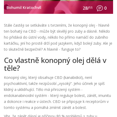
Bohumil Kratochvíl
28/
11
0
Stále častěji se setkáváte s tvrzeními, že konopný olej - hlavně
ten bohatý na CBD - může být skvělý pro zuby a dásně. Někdo
ho přidává do ústní vody, někdo ho přímo namáčí do zubního
kartáčku, jiní ho prostě drží pod jazykem, když bolejí zuby. Ale je
to skutečně bezpečné? A hlavně - funguje to?
Co vlastně konopný olej dělá v
těle?
Konopný olej, který obsahuje CBD (kanabidiol), není
psychoaktivní, takže nezpůsobí „vysoký“. Jeho účinek je spíš
klidný a uklidňující. Tělo má přirozený systém -
endokanabinoidní systém - který reguluje bolest, zánět, imunitu
a dokonce i reakce v ústech. CBD se připojuje k receptorům v
tomto systému a pomáhá zmírnit zánět a bolest.
Víte, že zánět dásní je příčinou 80 % problémů s zuby u