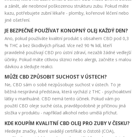
a zánět, ale neobnoví poškozenou strukturu zubu. Pokud máte
kazu, potřebujete zubní lékaře - plomby, kořenové léčení nebo
jiné ošetření.
JE BEZPEČNÉ POUŽÍVAT KONOPNÝ OLEJ KAŽDÝ DEN?
Ano, pokud používáte kvalitní produkt s obsahem CBD pod 0,3
% THC a bez škodlivých přísad. Více než 90 % lidí, kteří
pravidelně používají CBD pro ústní zdraví, nezažili žádné vedlejší
účinky. Pokud máte citlivou sliznici nebo alergii, začněte s malou
dávkou a sledujte reakci.
MŮŽE CBD ZPŮSOBIT SUCHOST V ÚSTECH?
Ne, CBD sám o sobě nezpůsobuje suchost v ústech. To je
běžná nesprávná představa, která vychází z THC - psychoaktivní
látky v marihuáně. CBD nemá tento účinek. Pokud vám po
použití CBD oleje suché ústa, pravděpodobně je příčinou jiná
složka v produktu - například alkohol nebo umělá příchut.
KDE KOUPÍM KVALITNÍ CBD OLEJ PRO ZUBY V ČESKU?
Hledejte značky, které uvádějí certifikát o čistotě (COA),