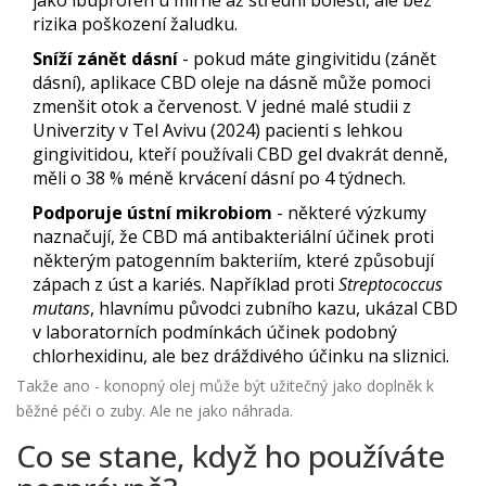
jako ibuprofen u mírné až střední bolesti, ale bez
rizika poškození žaludku.
Sníží zánět dásní
- pokud máte gingivitidu (zánět
dásní), aplikace CBD oleje na dásně může pomoci
zmenšit otok a červenost. V jedné malé studii z
Univerzity v Tel Avivu (2024) pacienti s lehkou
gingivitidou, kteří používali CBD gel dvakrát denně,
měli o 38 % méně krvácení dásní po 4 týdnech.
Podporuje ústní mikrobiom
- některé výzkumy
naznačují, že CBD má antibakteriální účinek proti
některým patogenním bakteriím, které způsobují
zápach z úst a kariés. Například proti
Streptococcus
mutans
, hlavnímu původci zubního kazu, ukázal CBD
v laboratorních podmínkách účinek podobný
chlorhexidinu, ale bez dráždivého účinku na sliznici.
Takže ano - konopný olej může být užitečný jako doplněk k
běžné péči o zuby. Ale ne jako náhrada.
Co se stane, když ho používáte