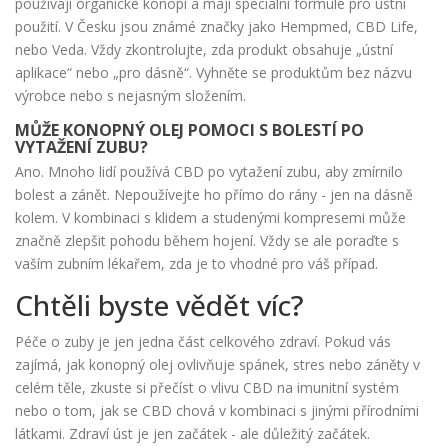
používají organické konopí a mají speciální formule pro ústní
použití. V Česku jsou známé značky jako Hempmed, CBD Life,
nebo Veda. Vždy zkontrolujte, zda produkt obsahuje „ústní
aplikace“ nebo „pro dásně“. Vyhněte se produktům bez názvu
výrobce nebo s nejasným složením.
MŮŽE KONOPNÝ OLEJ POMOCI S BOLESTÍ PO
VYTAŽENÍ ZUBU?
Ano. Mnoho lidí používá CBD po vytažení zubu, aby zmírnilo
bolest a zánět. Nepoužívejte ho přímo do rány - jen na dásně
kolem. V kombinaci s klidem a studenými kompresemi může
značně zlepšit pohodu během hojení. Vždy se ale poraďte s
vaším zubním lékařem, zda je to vhodné pro váš případ.
Chtěli byste vědět víc?
Péče o zuby je jen jedna část celkového zdraví. Pokud vás
zajímá, jak konopný olej ovlivňuje spánek, stres nebo záněty v
celém těle, zkuste si přečíst o vlivu CBD na imunitní systém
nebo o tom, jak se CBD chová v kombinaci s jinými přírodními
látkami. Zdraví úst je jen začátek - ale důležitý začátek.