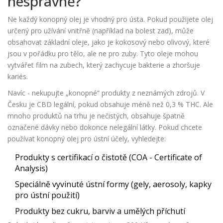
nesprávně?
Ne každý konopný olej je vhodný pro ústa. Pokud použijete olej
určený pro užívání vnitřně (například na bolest zad), může
obsahovat základní oleje, jako je kokosový nebo olivový, které
jsou v pořádku pro tělo, ale ne pro zuby. Tyto oleje mohou
vytvářet film na zubech, který zachycuje bakterie a zhoršuje
kariés.
Navíc - nekupujte „konopné“ produkty z neznámých zdrojů. V
Česku je CBD legální, pokud obsahuje méně než 0,3 % THC. Ale
mnoho produktů na trhu je nečistých, obsahuje špatně
označené dávky nebo dokonce nelegální látky. Pokud chcete
používat konopný olej pro ústní účely, vyhledejte:
Produkty s certifikací o čistotě (COA - Certificate of
Analysis)
Speciálně vyvinuté ústní formy (gely, aerosoly, kapky
pro ústní použití)
Produkty bez cukru, barviv a umělých příchutí