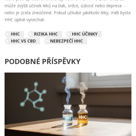
může zvýšit účinek léků na tlak, srdce, úzkost nebo deprese -
nebo je zcela zneúčinnit. Pokud užíváte jakékoliv léky, měli byste
HHC úplně vynechat.
HHC
RIZIKA HHC
HHC ÚČINKY
HHC VS CBD
NEBEZPEČÍ HHC
PODOBNÉ PŘÍSPĚVKY