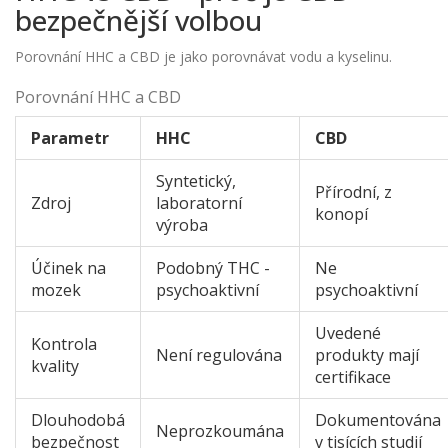
bezpečnější volbou
Porovnání HHC a CBD je jako porovnávat vodu a kyselinu.
Porovnání HHC a CBD
Parametr
HHC
CBD
Syntetický,
Přírodní, z
Zdroj
laboratorní
konopí
výroba
Účinek na
Podobný THC -
Ne
mozek
psychoaktivní
psychoaktivní
Uvedené
Kontrola
Není regulována
produkty mají
kvality
certifikace
Dlouhodobá
Dokumentována
Neprozkoumána
bezpečnost
v tisících studií