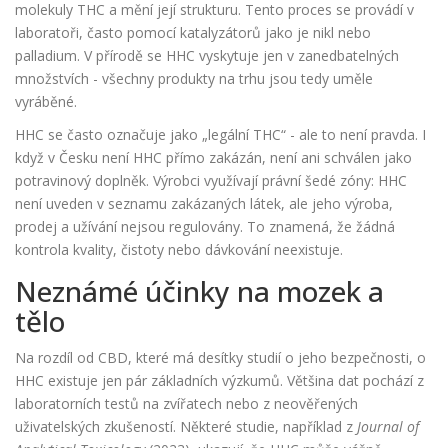
molekuly THC a mění její strukturu
. Tento proces se provádí v
laboratoři, často pomocí katalyzátorů jako je nikl nebo
palladium. V přírodě se HHC vyskytuje jen v zanedbatelných
množstvích - všechny produkty na trhu jsou tedy uměle
vyráběné.
HHC se často označuje jako „legální THC“ - ale to není pravda. I
když v Česku není HHC přímo zakázán, není ani schválen jako
potravinový doplněk. Výrobci využívají právní šedé zóny: HHC
není uveden v seznamu zakázaných látek, ale jeho výroba,
prodej a užívání nejsou regulovány. To znamená, že žádná
kontrola kvality, čistoty nebo dávkování neexistuje.
Neznámé účinky na mozek a
tělo
Na rozdíl od CBD, které má desítky studií o jeho bezpečnosti, o
HHC existuje jen pár základních výzkumů. Většina dat pochází z
laboratorních testů na zvířatech nebo z neověřených
uživatelských zkušeností. Některé studie, například z
Journal of