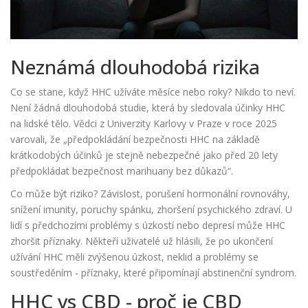
Neznámá dlouhodobá rizika
Co se stane, když HHC užíváte měsíce nebo roky? Nikdo to neví.
Není žádná dlouhodobá studie, která by sledovala účinky HHC
na lidské tělo. Vědci z Univerzity Karlovy v Praze v roce 2025
varovali, že „předpokládání bezpečnosti HHC na základě
krátkodobých účinků je stejně nebezpečné jako před 20 lety
předpokládat bezpečnost marihuany bez důkazů“.
Co může být riziko? Závislost, porušení hormonální rovnováhy,
snížení imunity, poruchy spánku, zhoršení psychického zdraví. U
lidí s předchozími problémy s úzkostí nebo depresí může HHC
zhoršit příznaky. Někteří uživatelé už hlásili, že po ukončení
užívání HHC měli zvýšenou úzkost, neklid a problémy se
soustředěním - příznaky, které připomínají abstinenční syndrom.
HHC vs CBD - proč je CBD