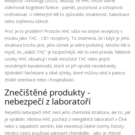
Analytical Toxicology
(2023), ukazují, že HHC může vážně
ovlivňovat kognitivní funkce - paměť, pozornost a schopnost
rozhodovat. U některých lidí to způsobilo zmatenost, halucinace
nebo zvýšenou úzkost.
Proč je to problém? Protože HHC váže na stejné receptory v
mozku jako THC - CB1 receptory. To znamená, že i když je jeho
struktura trochu jiná, jeho účinek je velmi podobný. Mnoho lidí si
myslí, že „slabší THC“ je bezpečnější. Ale to není pravda. Některé
vzorky HHC obsahují i malé množství THC nebo jiných
neznámých kanabinoidů, které se při výrobě neodstranily.
Výsledek? Nečekané a silné účinky, které můžou vést k panice,
ztrátě orientace nebo i hospitalizaci.
Znečištěné produkty -
nebezpečí z laboratoří
Největší nebezpečí HHC není jeho chemická struktura, ale to, jak
je vyráběn. Většina HHC pochází z nelegálních laboratoří v Číně
nebo v západních zemích, kde neexistují žádné normy čistoty.
Výrobci často používají agresivní chemikálie - jako je chlorid