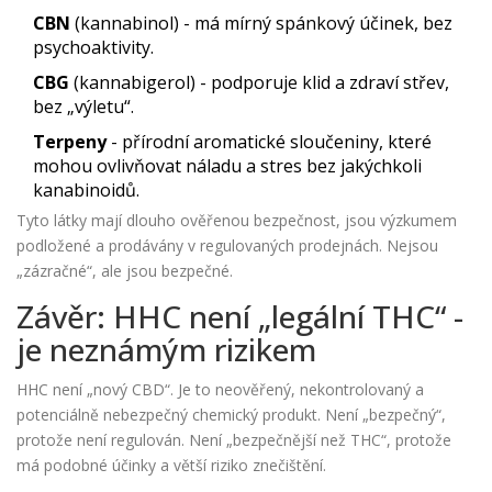
CBN
(kannabinol) - má mírný spánkový účinek, bez
psychoaktivity.
CBG
(kannabigerol) - podporuje klid a zdraví střev,
bez „výletu“.
Terpeny
- přírodní aromatické sloučeniny, které
mohou ovlivňovat náladu a stres bez jakýchkoli
kanabinoidů.
Tyto látky mají dlouho ověřenou bezpečnost, jsou výzkumem
podložené a prodávány v regulovaných prodejnách. Nejsou
„zázračné“, ale jsou bezpečné.
Závěr: HHC není „legální THC“ -
je neznámým rizikem
HHC není „nový CBD“. Je to neověřený, nekontrolovaný a
potenciálně nebezpečný chemický produkt. Není „bezpečný“,
protože není regulován. Není „bezpečnější než THC“, protože
má podobné účinky a větší riziko znečištění.