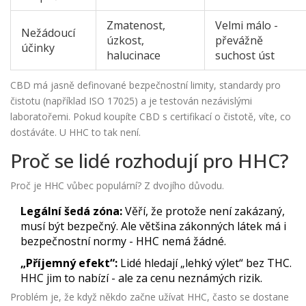
Zmatenost,
Velmi málo -
Nežádoucí
úzkost,
převážně
účinky
halucinace
suchost úst
CBD má jasně definované bezpečnostní limity, standardy pro
čistotu (například ISO 17025) a je testován nezávislými
laboratořemi. Pokud koupíte CBD s certifikací o čistotě, víte, co
dostáváte. U HHC to tak není.
Proč se lidé rozhodují pro HHC?
Proč je HHC vůbec populární? Z dvojího důvodu.
Legální šedá zóna:
Věří, že protože není zakázaný,
musí být bezpečný. Ale většina zákonných látek má i
bezpečnostní normy - HHC nemá žádné.
„Příjemný efekt“:
Lidé hledají „lehký výlet“ bez THC.
HHC jim to nabízí - ale za cenu neznámých rizik.
Problém je, že když někdo začne užívat HHC, často se dostane