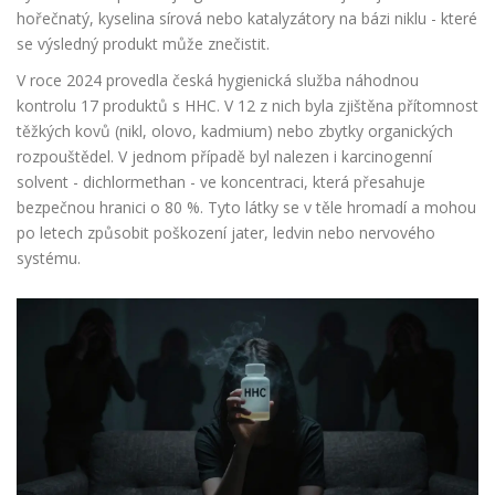
hořečnatý, kyselina sírová nebo katalyzátory na bázi niklu - které
se výsledný produkt může znečistit.
V roce 2024 provedla česká hygienická služba náhodnou
kontrolu 17 produktů s HHC. V 12 z nich byla zjištěna přítomnost
těžkých kovů (nikl, olovo, kadmium) nebo zbytky organických
rozpouštědel. V jednom případě byl nalezen i karcinogenní
solvent - dichlormethan - ve koncentraci, která přesahuje
bezpečnou hranici o 80 %. Tyto látky se v těle hromadí a mohou
po letech způsobit poškození jater, ledvin nebo nervového
systému.