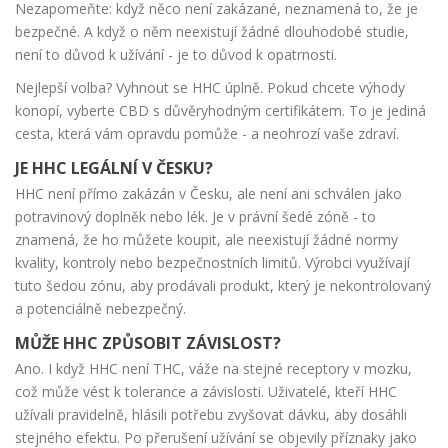
Nezapomeňte: když něco není zakázané, neznamená to, že je
bezpečné. A když o něm neexistují žádné dlouhodobé studie,
není to důvod k užívání - je to důvod k opatrnosti.
Nejlepší volba? Vyhnout se HHC úplně. Pokud chcete výhody
konopí, vyberte CBD s důvěryhodným certifikátem. To je jediná
cesta, která vám opravdu pomůže - a neohrozí vaše zdraví.
JE HHC LEGÁLNÍ V ČESKU?
HHC není přímo zakázán v Česku, ale není ani schválen jako
potravinový doplněk nebo lék. Je v právní šedé zóně - to
znamená, že ho můžete koupit, ale neexistují žádné normy
kvality, kontroly nebo bezpečnostních limitů. Výrobci využívají
tuto šedou zónu, aby prodávali produkt, který je nekontrolovaný
a potenciálně nebezpečný.
MŮŽE HHC ZPŮSOBIT ZÁVISLOST?
Ano. I když HHC není THC, váže na stejné receptory v mozku,
což může vést k tolerance a závislosti. Uživatelé, kteří HHC
užívali pravidelně, hlásili potřebu zvyšovat dávku, aby dosáhli
stejného efektu. Po přerušení užívání se objevily příznaky jako