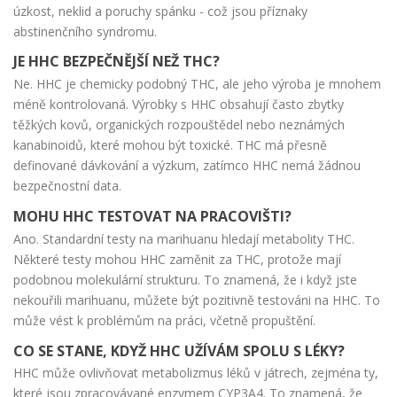
úzkost, neklid a poruchy spánku - což jsou příznaky
abstinenčního syndromu.
JE HHC BEZPEČNĚJŠÍ NEŽ THC?
Ne. HHC je chemicky podobný THC, ale jeho výroba je mnohem
méně kontrolovaná. Výrobky s HHC obsahují často zbytky
těžkých kovů, organických rozpouštědel nebo neznámých
kanabinoidů, které mohou být toxické. THC má přesně
definované dávkování a výzkum, zatímco HHC nemá žádnou
bezpečnostní data.
MOHU HHC TESTOVAT NA PRACOVIŠTI?
Ano. Standardní testy na marihuanu hledají metabolity THC.
Některé testy mohou HHC zaměnit za THC, protože mají
podobnou molekulární strukturu. To znamená, že i když jste
nekouřili marihuanu, můžete být pozitivně testováni na HHC. To
může vést k problémům na práci, včetně propuštění.
CO SE STANE, KDYŽ HHC UŽÍVÁM SPOLU S LÉKY?
HHC může ovlivňovat metabolizmus léků v játrech, zejména ty,
které jsou zpracovávané enzymem CYP3A4. To znamená, že